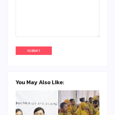
You May Also Like: