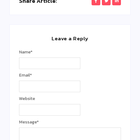
Share Article:
Leave a Reply
Name
*
Email
*
Website
Message
*